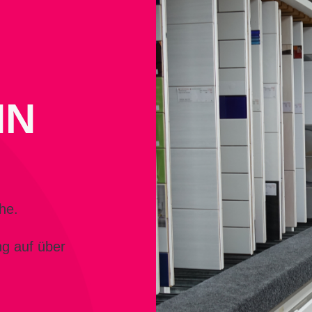
NN
he.
g auf über