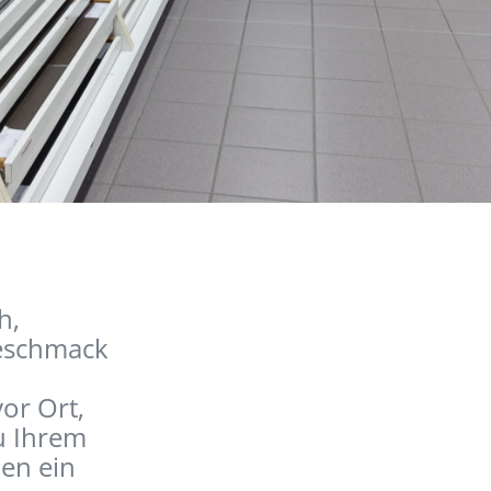
h,
Geschmack
or Ort,
u Ihrem
en ein