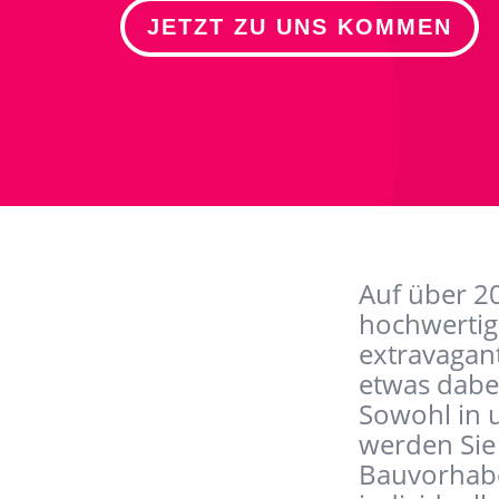
JETZT ZU UNS KOMMEN
Auf über 20
hochwertige
extravagan
etwas dabe
Sowohl in u
werden Sie
Bauvorhabe