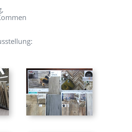
g,
. Kommen
sstellung: